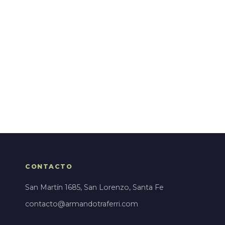
CONTACTO
San Martín 1685, San Lorenzo, Santa Fe
contacto@armandotraferri.com