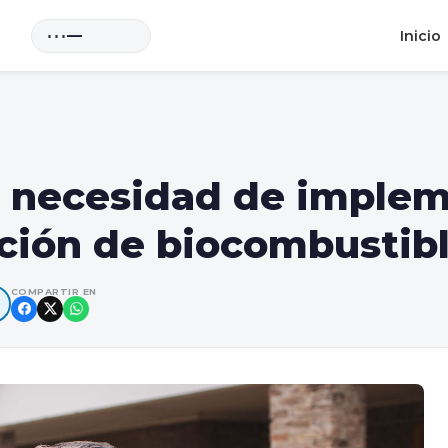
⋯
—
Inicio
la necesidad de implem
ación de biocombustib
COMPARTIR EN