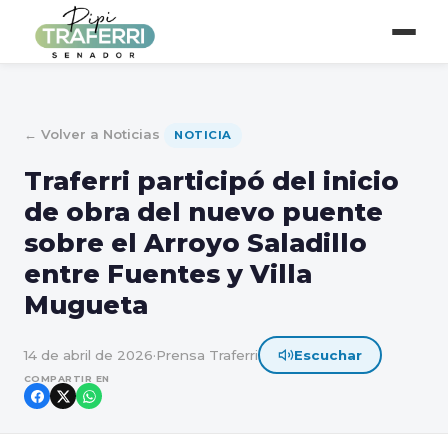
← Volver a Noticias
NOTICIA
Traferri participó del inicio
de obra del nuevo puente
sobre el Arroyo Saladillo
entre Fuentes y Villa
Mugueta
14 de abril de 2026
·
Prensa Traferri
Escuchar
COMPARTIR EN