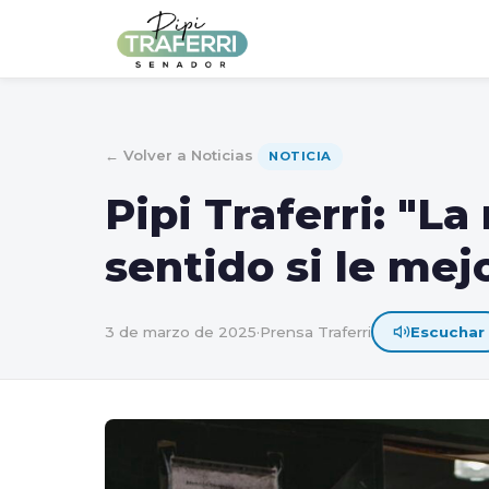
← Volver a Noticias
NOTICIA
Pipi Traferri: "L
sentido si le mejo
3 de marzo de 2025
·
Prensa Traferri
Escuchar