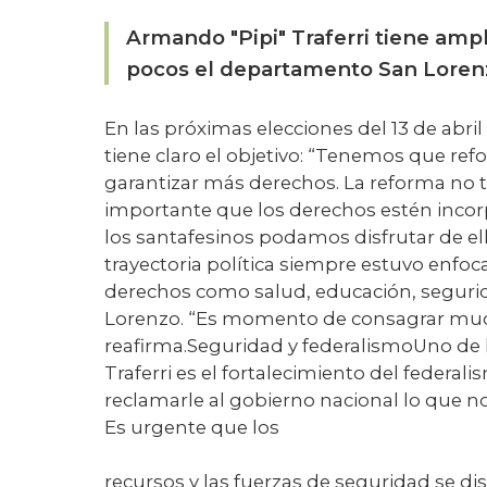
Armando "Pipi" Traferri tiene amp
pocos el departamento San Loren
En las próximas elecciones del 13 de abri
tiene claro el objetivo: “Tenemos que re
garantizar más derechos. La reforma no tie
importante que los derechos estén incor
los santafesinos podamos disfrutar de el
trayectoria política siempre estuvo enfoc
derechos como salud, educación, seguri
Lorenzo. “Es momento de consagrar much
reafirma.Seguridad y federalismoUno de l
Traferri es el fortalecimiento del federa
reclamarle al gobierno nacional lo que n
Es urgente que los
recursos y las fuerzas de seguridad se di