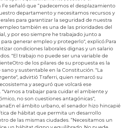
ta Fe señaló que “padecemos el desplazamiento
a nuestro departamento y necesitamos recursos y
derales para garantizar la seguridad de nuestra
 empleo también es una de las prioridades del
ial, y por eso siempre he trabajado junto a
 para generar empleo y protegerlo", explicó.Para
ntizar condiciones laborales dignas y un salario
lados. "El trabajo no puede ser una variable de
enteOtro de los pilares de su propuesta es la
sano y sustentable en la Constitución. "La
gente", advirtió Traferri, quien remarcó su
l ecosistema y aseguró que volcará ese
 "Vamos a trabajar para cuidar el ambiente y
nómico, no son cuestiones antagónicas",
anaEn el ámbito urbano, el senador hizo hincapié
ítica de hábitat que permita un desarrollo
ntro de las mismas ciudades. “Necesitamos un
ce un hábitat digno y equilibrado. No puede