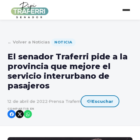
← Volver a Noticias
NOTICIA
El senador Traferri pide a la
provincia que mejore el
servicio interurbano de
pasajeros
12 de abril de 2022
·
Prensa Traferri
Escuchar
COMPARTIR EN