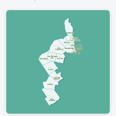
TIMBÚES
PUERTO
GRAL.
SAN MARTÍN
ALDAO
SAN LORENZO
LUIS
FRAY LUIS
RICARDONE
PALACIOS
BELTRÁN
CAPITÁN
BERMÚDEZ
SAN JERÓNIMO
SUD
ROLDÁN
CARCARAÑÁ
PUJATO
CORONEL
ARNOLD
FUENTES
VILLA
MUGUETA